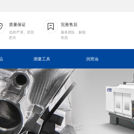
质量保证
完善售后
流程严谨、层层
服务团队、解疑
把关
答惑
品
测量工具
润滑油