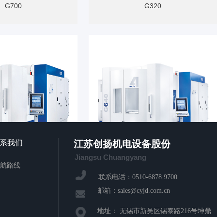
G700
G320
系我们
江苏创扬机电设备股份
Jiangsu Chuangyang
航路线
G440
G640
联系电话：0510-6878 9700
邮箱：sales@cyjd.com.cn
地址： 无锡市新吴区锡泰路216号坤鼎