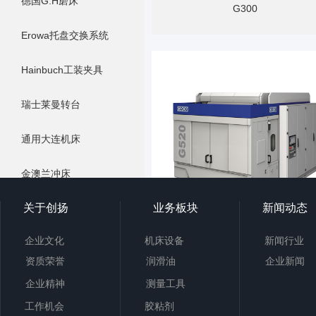
德国G.H磨床
G300
Erowa托盘交换系统
Hainbuch工装夹具
瑞士莱曼转台
通用大连机床
金澳兰冲床
关于创扬
业务板块
新闻动态
企业文化
机床设备
新闻行业
G520
资质荣誉
润滑油
企业新闻
企业精神
测量工具
工作机会
胶粘剂