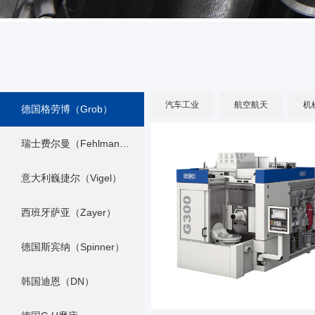
汽车工业
航空航天
机
德国格劳博（Grob）
瑞士费尔曼（Fehlmann）
意大利巍捷尔（Vigel）
西班牙萨亚（Zayer）
德国斯宾纳（Spinner）
韩国迪恩（DN）