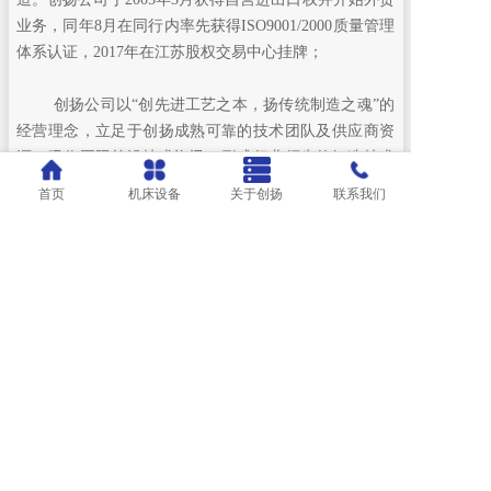
业务，同年8月在同行内率先获得ISO9001/2000质量管理
体系认证，2017年在江苏股权交易中心挂牌；
创扬公司以“创先进工艺之本，扬传统制造之魂”的
经营理念，立足于创扬成熟可靠的技术团队及供应商资
源，吸收国际前沿技术资讯，形成行业领先的智造技术
优势和服务能力，为客户提供个性定制智能化制造生产
首页
机床设备
关于创扬
联系我们
单元及整线规划的全方位服务。
创扬公司坚持“实现客户和公司双赢”目标，以“为顾
客创造超越期望的价值、为员工创造自我实现的舞台”为
发展方向，始于传统，长于创新，成于服务，忠于客
户，创扬与您再续辉煌，共谱新章。
Copyright @ 2024 江苏创扬机电设备股份有限公司
苏ICP备19049535号
苏公网安备 32021402001736号