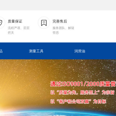
质量保证
完善售后
流程严谨、层层
服务团队、解疑
把关
答惑
品
测量工具
润滑油